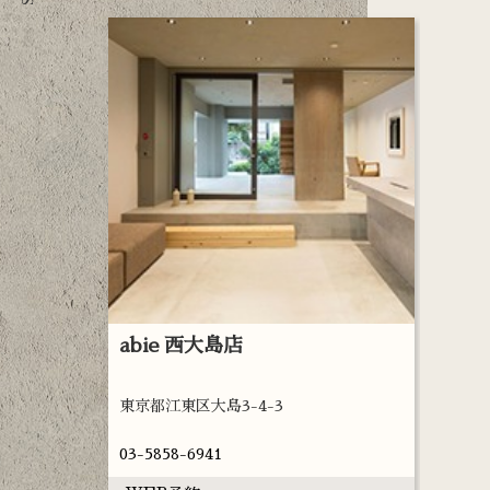
ロン
abie 西大島店
abie
東京都江東区大島3-4-3
東京都江
03-5858-6941
03-563