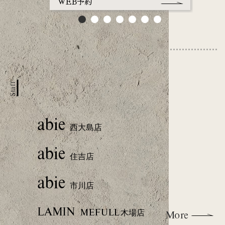
WEB予約
WEB
Staff
abie
西大島店
abie
住吉店
abie
市川店
LAMIN
MEFULL 木場店
More