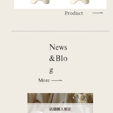
Product
News
&Blo
g
More