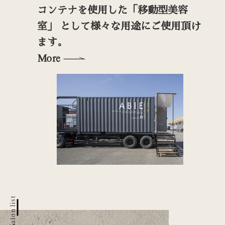
コンテナを使用した「移動型美容
願っ
室」 として様々な用途にご使用頂け
ます。
More
M
Salon list