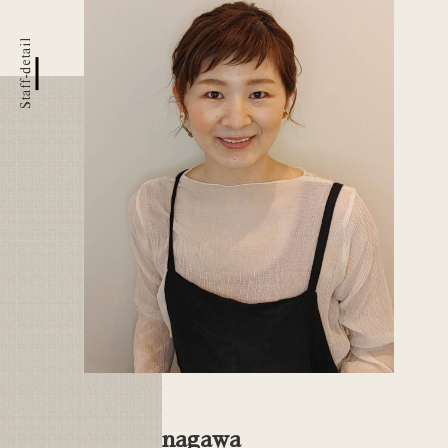
Staff-detail
>
Ichikawa/ 店長
satomi minagawa